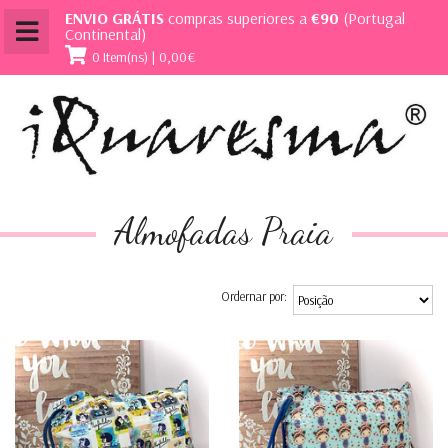
ENVIO GRÁTIS
compras superiores a
€90
(Portugal
Continental)
0 Item(ns) | 0,00€
Almofadas Praia
Ordernar por: