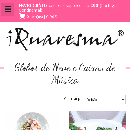
ENVIO GRÁTIS
compras superiores a
€90
(Portugal
Continental)
0 Item(ns) | 0,00€
Globos de Neve e Caixas de
Música
Ordernar por: