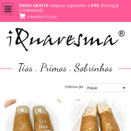
ENVIO GRÁTIS
compras superiores a
€90
(Portugal
Continental)
0 Item(ns) | 0,00€
Tios . Primos . Sobrinhos
Ordernar por: