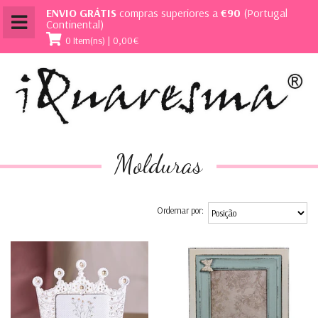
ENVIO GRÁTIS
compras superiores a
€90
(Portugal
Continental)
0 Item(ns) | 0,00€
Molduras
Ordernar por: