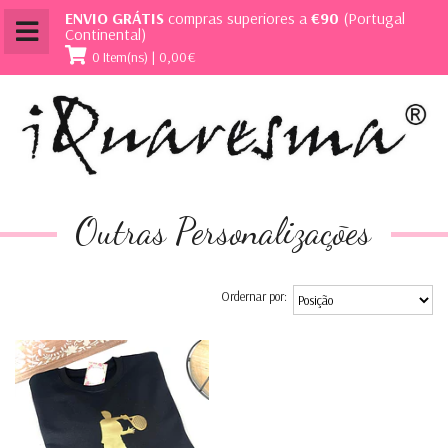
ENVIO GRÁTIS
compras superiores a
€90
(Portugal
Continental)
0 Item(ns) | 0,00€
Outras Personalizações
Ordernar por: