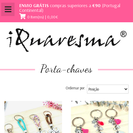
ENVIO GRÁTIS
compras superiores a
€90
(Portugal
Continental)
0 Item(ns) | 0,00€
Porta-chaves
Ordernar por: