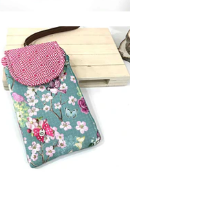
Bolsa Telemóvel 2 em 1
18,50€