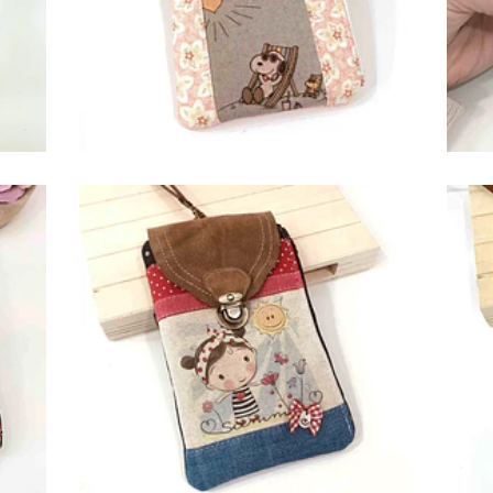
1
Bolsa Telemóvel 2 em 1
18,50€