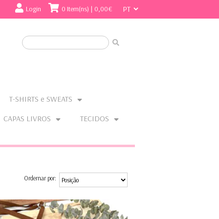
Login
0 Item(ns) | 0,00€
T-SHIRTS e SWEATS
CAPAS LIVROS
TECIDOS
Ordernar por: