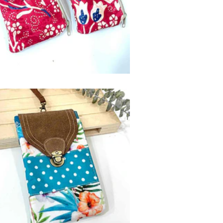
Bolsa Telemóvel 2 em 1
20,00€