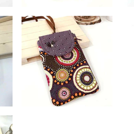
1
Bolsa Telemóvel 2 em 1
18,50€
1