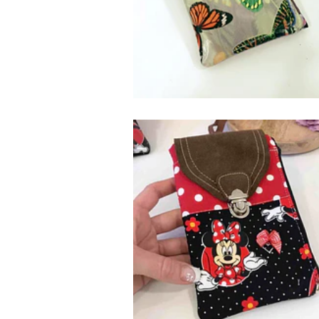
Bolsa Telemóvel 2 em 
18,50€