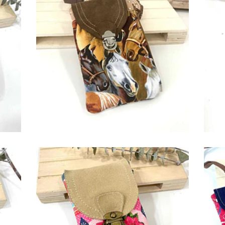
1
Bolsa Telemóvel 2 em 1
Cavalos
18,50€
1
Bolsa Telemóvel 2 em 1
17,50€