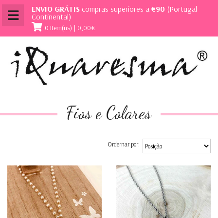
ENVIO GRÁTIS
compras superiores a
€90
(Portugal
Continental)
0 Item(ns) | 0,00€
Fios e Colares
Ordernar por: