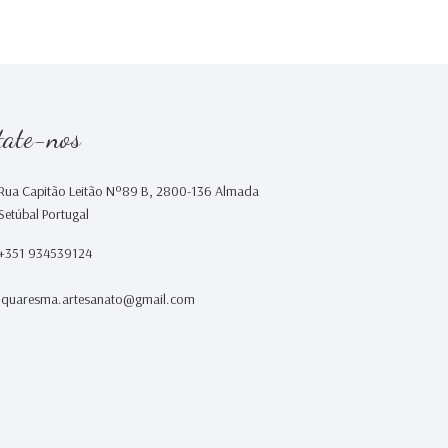
tate-nos
Rua Capitão Leitão Nº89 B, 2800-136 Almada
Setúbal Portugal
+351 934539124
iquaresma.artesanato@gmail.com