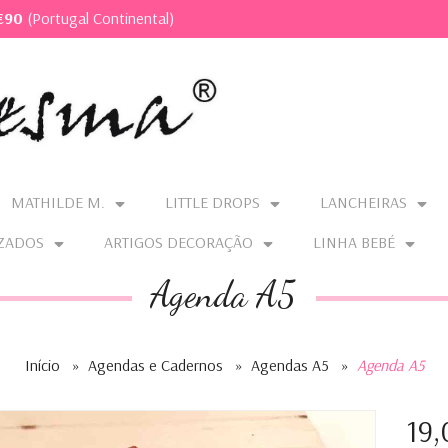
€90
(Portugal Continental)
MATHILDE M.
LITTLE DROPS
LANCHEIRAS
ZADOS
ARTIGOS DECORAÇÃO
LINHA BEBÉ
Agenda A5
Início
»
Agendas e Cadernos
»
Agendas A5
»
Agenda A5
19