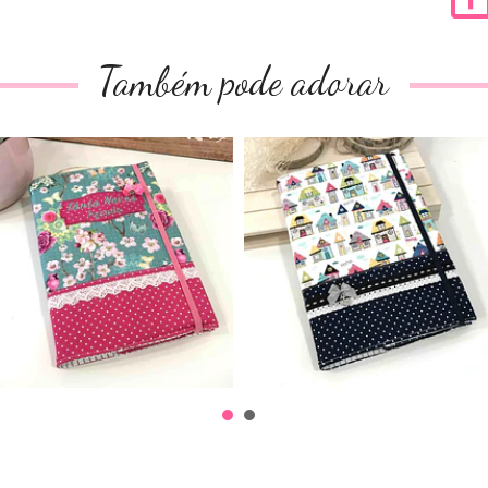
Também pode adorar
Agenda A5
Agenda A5
19,00€
19,00€