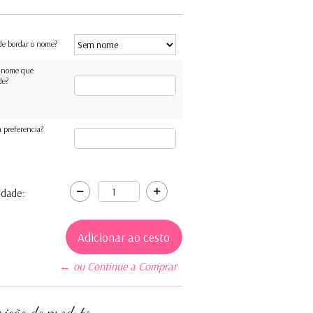
de bordar o nome?
 nome que
de?
 preferencia?
idade:
← ou Continue a Comprar
rição do produto