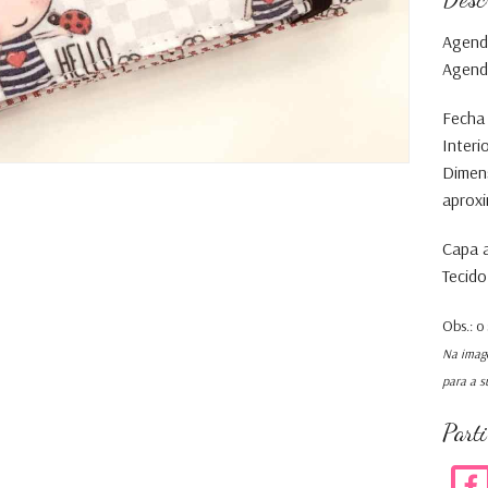
Agenda
Agenda
Fecha 
Interi
Dimens
aprox
Capa a
Tecido
Obs.: o
Na image
para a s
Part