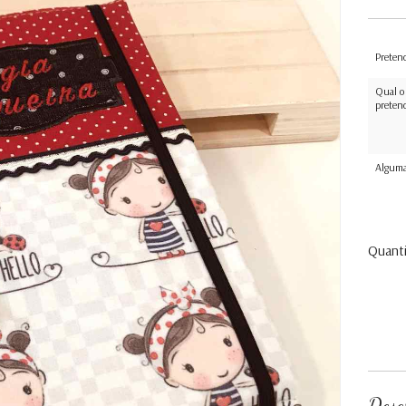
Preten
Qual o
preten
Alguma
Quant
Desc