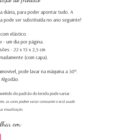
 diária, para poder apontar tudo. A
 pode ser substituída no ano seguinte!
com elástico.
or - um dia por página.
ões - 22 x 15 x 2,5 cm
imadamente (com capa).
movível, pode lavar na máquina a 30º.
 Algodão.
 sentido do padrão do tecido pode variar.
m, as cores podem variar consoante o ecrã usado
ua visualização.
ilhar em: