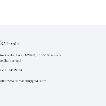
tate-nos
Rua Capitão Leitão Nº89 B, 2800-136 Almada
Setúbal Portugal
+351 934539124
iquaresma.artesanato@gmail.com