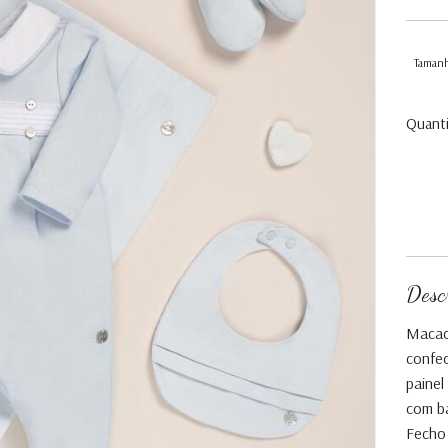
Taman
Quant
Desc
Macac
confe
painel
com b
Fecho