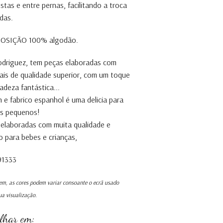
stas e entre pernas, facilitando a troca
ldas.
SIÇÃO 100% algodão.
odriguez, tem peças elaboradas com
ais de qualidade superior, com um toque
cadeza fantástica...
 e fabrico espanhol é uma delicia para
is pequenos!
elaboradas com muita qualidade e
o para bebes e crianças,
91333
m, as cores podem variar consoante o ecrã usado
ua visualização.
ilhar em: