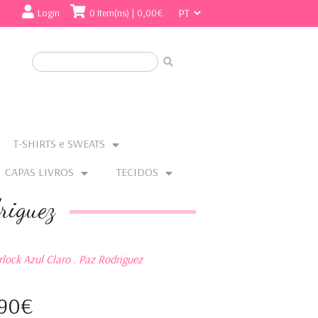
Login
0 Item(ns) | 0,00€
T-SHIRTS e SWEATS
CAPAS LIVROS
TECIDOS
riguez
lock Azul Claro . Paz Rodriguez
,90€