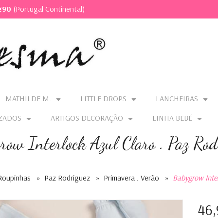
€90
(Portugal Continental)
MATHILDE M.
LITTLE DROPS
LANCHEIRAS
ZADOS
ARTIGOS DECORAÇÃO
LINHA BEBÉ
row Interlock Azul Claro . Paz Rod
Roupinhas
»
Paz Rodriguez
»
Primavera . Verão
»
Babygrow Inter
46