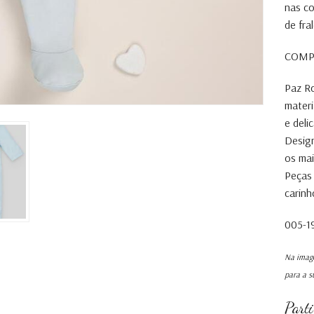
nas co
de fra
COMPO
Paz R
materi
e deli
Design
os ma
Peças 
carinh
005-1
Na image
para a s
Part