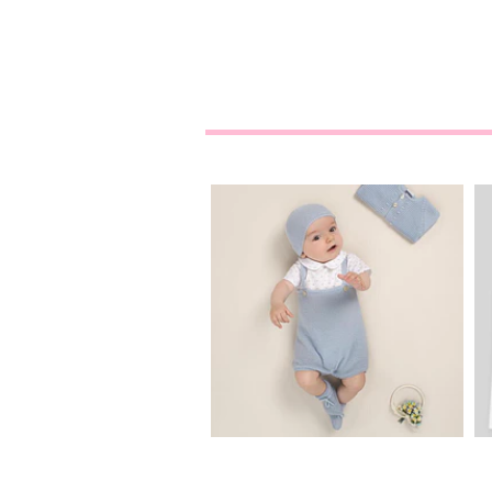
Fofo de Malha e
Tecido "Lec...
53,90€