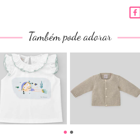
Também pode adorar
T-shirt Fundo Mar
Casaco “Essencial”
Menina . ...
Linho . ...
33,90€
38,90€