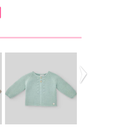
Casaco “Essencial”
T-shirt Fundo M
Verde Ág...
Menino . ...
36,90€
29,90€