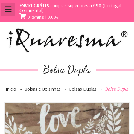
ENVIO GRÁTIS
compras superiores a
€90
(Portugal
Continental)
0 Item(ns) | 0,00€
Bolsa Dupla
Início
»
Bolsas e Bolsinhas
»
Bolsas Duplas
»
Bolsa Dupla