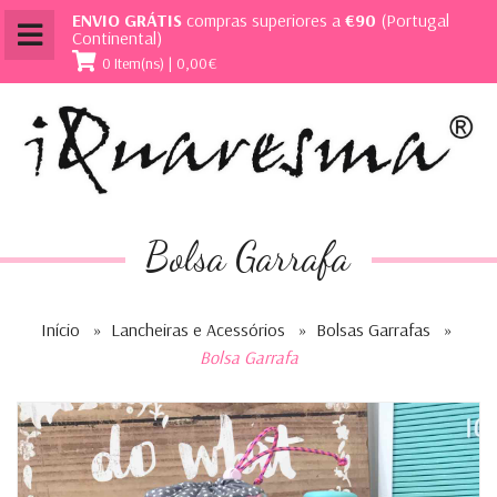
ENVIO GRÁTIS
compras superiores a
€90
(Portugal
Continental)
0 Item(ns) | 0,00€
Bolsa Garrafa
Início
»
Lancheiras e Acessórios
»
Bolsas Garrafas
»
Bolsa Garrafa