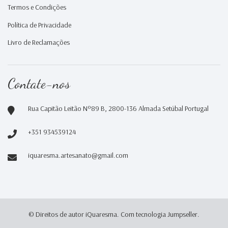
Termos e Condições
Política de Privacidade
Livro de Reclamações
Contate-nos
Rua Capitão Leitão Nº89 B, 2800-136 Almada Setúbal Portugal
+351 934539124
iquaresma.artesanato@gmail.com
© Direitos de autor iQuaresma.
Com tecnologia Jumpseller
.