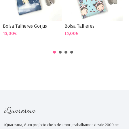
Bolsa Talheres Gorjus
Bolsa Talheres
B
15,00€
15,00€
1
iQuaresma
iQuaresma, é um projecto cheio de amor, trabalhamos desde 2009 em