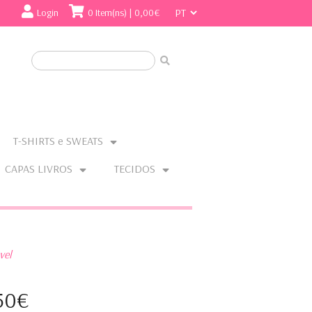
Login
0 Item(ns) | 0,00€
T-SHIRTS e SWEATS
CAPAS LIVROS
TECIDOS
vel
50€