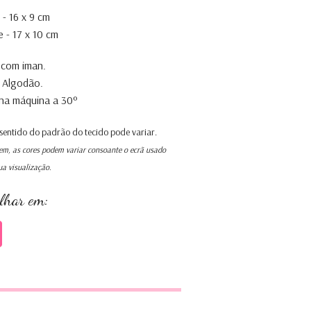
- 16 x 9 cm
 - 17 x 10 cm
 com iman.
 Algodão.
na máquina a 30º
 sentido do padrão do tecido pode variar.
m, as cores podem variar consoante o ecrã usado
ua visualização.
ilhar em: