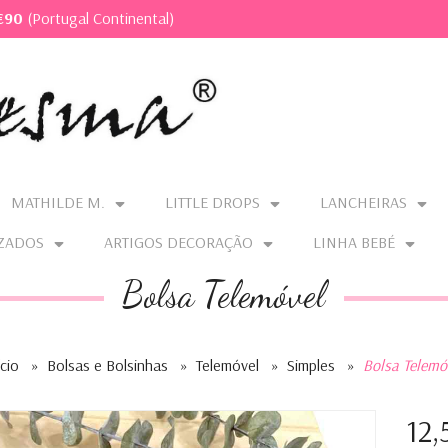
€90
(Portugal Continental)
MATHILDE M.
LITTLE DROPS
LANCHEIRAS
ZADOS
ARTIGOS DECORAÇÃO
LINHA BEBÉ
Bolsa Telemóvel
ício
»
Bolsas e Bolsinhas
»
Telemóvel
»
Simples
»
Bolsa Telemó
12,