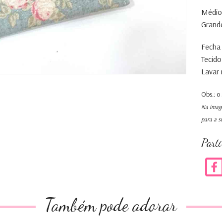
Médio 
Grande
Fecha
T
ecido
Lavar 
Obs.: o
Na image
para a s
Part
Também pode adorar