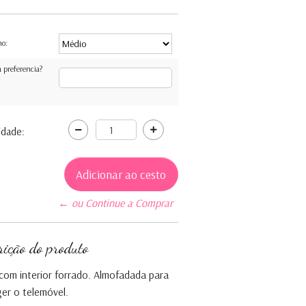
ho:
 preferencia?
idade:
← ou Continue a Comprar
rição do produto
com interior forrado. Almofadada para
er o telemóvel.