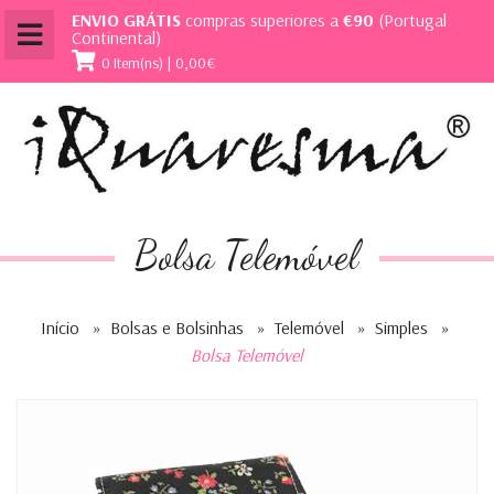
ENVIO GRÁTIS
compras superiores a
€90
(Portugal
Continental)
0 Item(ns) | 0,00€
Bolsa Telemóvel
Início
»
Bolsas e Bolsinhas
»
Telemóvel
»
Simples
»
Bolsa Telemóvel