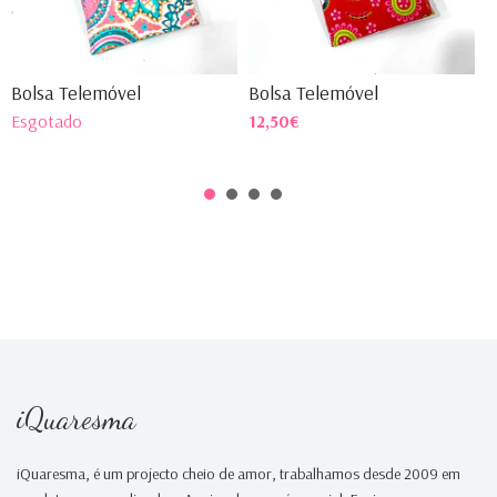
Bolsa Telemóvel
Bolsa Telemóvel
B
Esgotado
12,50€
1
iQuaresma
iQuaresma, é um projecto cheio de amor, trabalhamos desde 2009 em