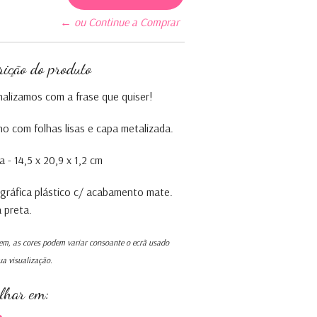
← ou Continue a Comprar
rição do produto
alizamos com a frase que quiser!
o com folhas lisas e capa metalizada.
 - 14,5 x 20,9 x 1,2 cm
gráfica plástico c/ acabamento mate.
a preta.
m, as cores podem variar consoante o ecrã usado
ua visualização.
ilhar em: