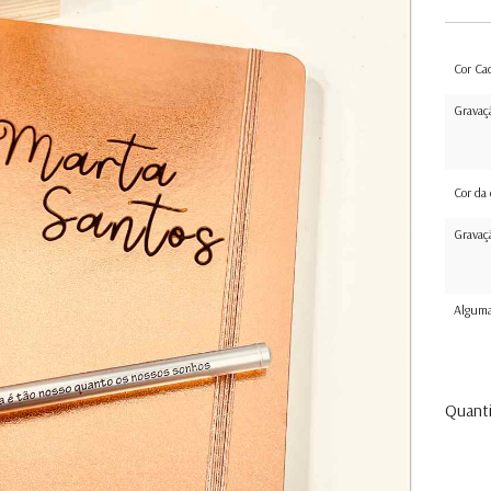
Cor Ca
Gravaç
Cor da 
Gravaç
Alguma
Quant