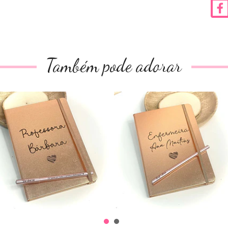
Também pode adorar
Caderno + Caneta
Caderno + Caneta
"Professor...
"Enfermeir...
20,00€
20,00€