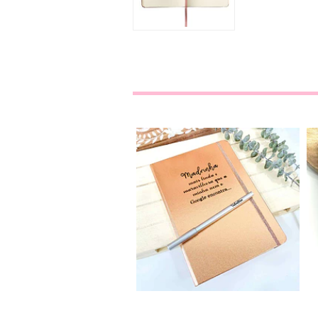
Caderno + Caneta
Personaliz...
20,00€