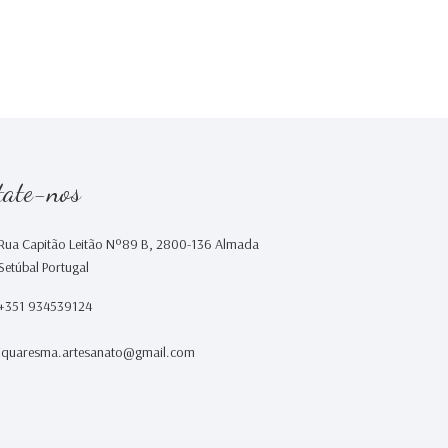
tate-nos
Rua Capitão Leitão Nº89 B, 2800-136 Almada
Setúbal Portugal
+351 934539124
iquaresma.artesanato@gmail.com