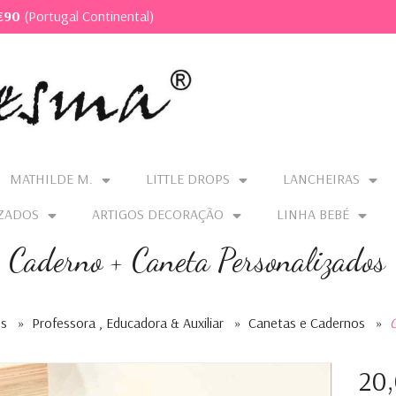
€90
(Portugal Continental)
MATHILDE M.
LITTLE DROPS
LANCHEIRAS
ZADOS
ARTIGOS DECORAÇÃO
LINHA BEBÉ
Caderno + Caneta Personalizados
os
»
Professora , Educadora & Auxiliar
»
Canetas e Cadernos
»
C
20