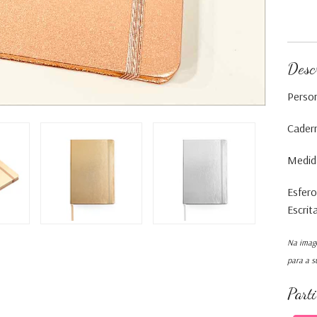
Desc
Person
Cadern
Medida
Esfero
Escrit
Na image
para a s
Part