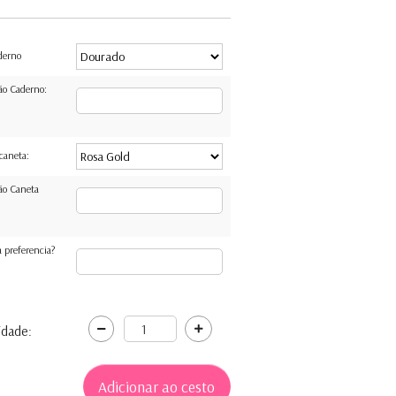
derno
ão Caderno:
caneta:
ão Caneta
 preferencia?
idade: