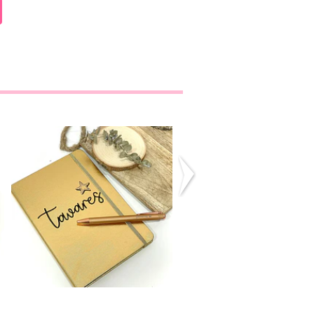
Caderno + Caneta
Caderno + Cane
Personaliz...
Personaliz...
22,50€
22,50€