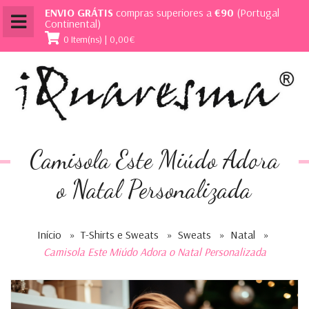
ENVIO GRÁTIS
compras superiores a
€90
(Portugal
Continental)
0 Item(ns) | 0,00€
Camisola Este Miúdo Adora
o Natal Personalizada
Início
»
T-Shirts e Sweats
»
Sweats
»
Natal
»
Camisola Este Miúdo Adora o Natal Personalizada