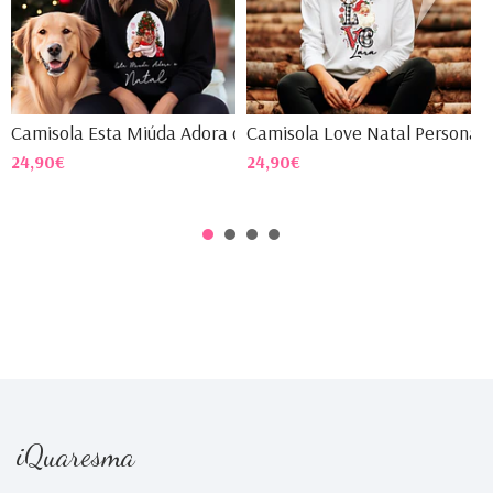
Camisola Esta Miúda Adora o...
Camisola Love Natal Persona...
C
24,90€
24,90€
2
iQuaresma