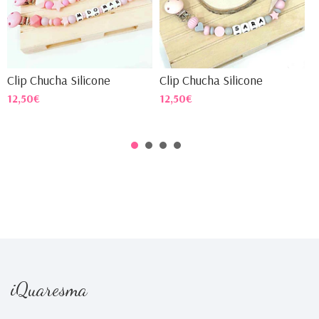
Clip Chucha Silicone
Clip Chucha Silicone
C
12,50€
12,50€
1
iQuaresma