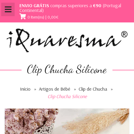
ENVIO GRÁTIS
compras superiores a
€90
(Portugal
Continental)
0 Item(ns) | 0,00€
Clip Chucha Silicone
Início
»
Artigos de Bébé
»
Clip de Chucha
»
Clip Chucha Silicone