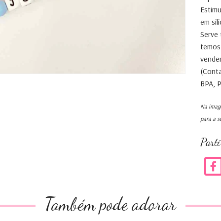
Estimu
em sil
Serve
temos
vende
(Conta
BPA, P
Na image
para a s
Part
Também pode adorar