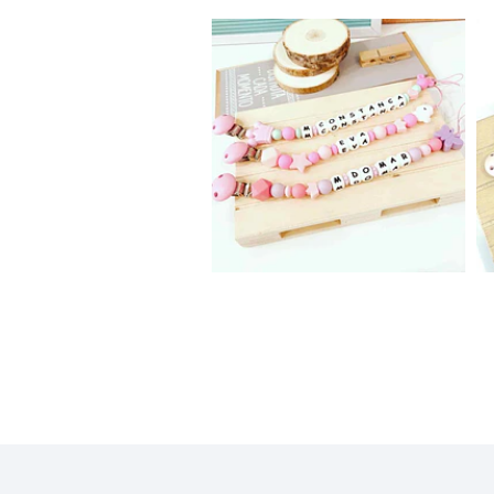
Clip Chucha
Silicone
12,50€