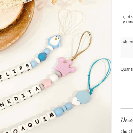
Qual o
preten
Alguma
Quant
Desc
Clip C