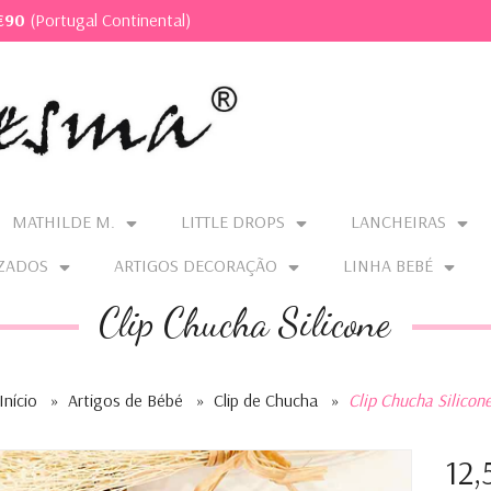
€90
(Portugal Continental)
MATHILDE M.
LITTLE DROPS
LANCHEIRAS
ZADOS
ARTIGOS DECORAÇÃO
LINHA BEBÉ
Clip Chucha Silicone
Início
»
Artigos de Bébé
»
Clip de Chucha
»
Clip Chucha Silicon
12,