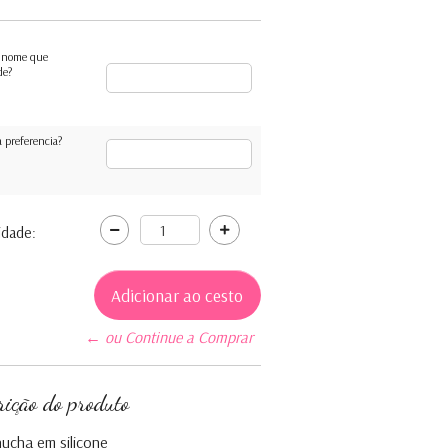
 nome que
de?
 preferencia?
idade:
← ou Continue a Comprar
rição do produto
hucha em silicone