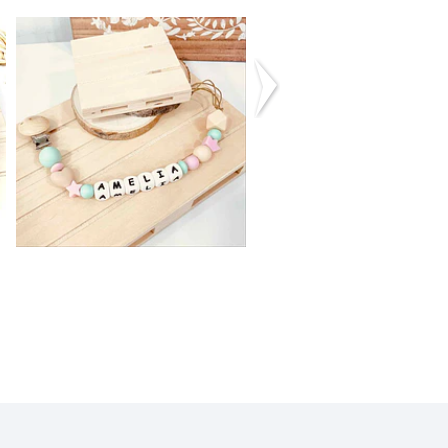
Clip Chucha
Clip Chucha
Silicone
Silicone
12,50€
12,50€