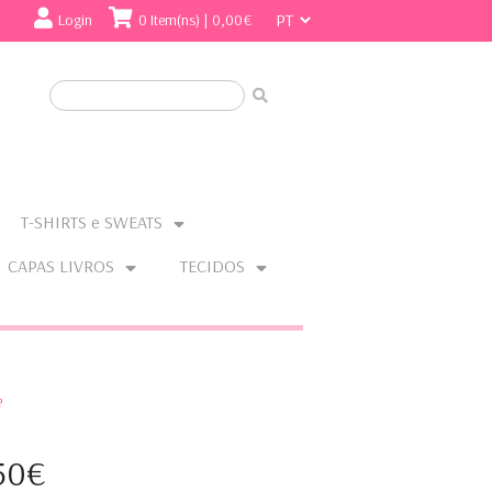
Login
0 Item(ns) | 0,00€
T-SHIRTS e SWEATS
CAPAS LIVROS
TECIDOS
e
50€