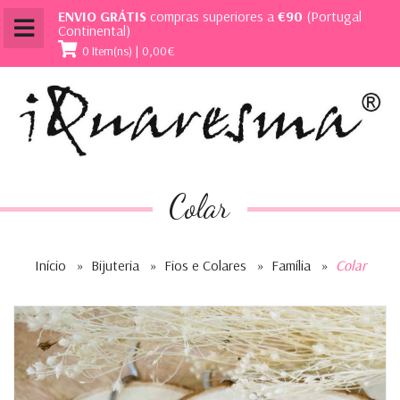
ENVIO GRÁTIS
compras superiores a
€90
(Portugal
Continental)
0 Item(ns) | 0,00€
Colar
Início
»
Bijuteria
»
Fios e Colares
»
Família
»
Colar