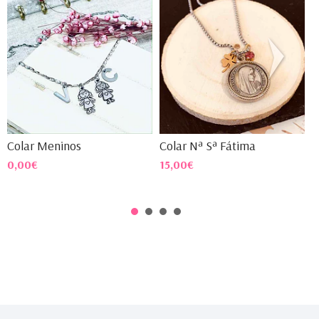
Colar Meninos
Colar Nª Sª Fátima
C
0,00€
15,00€
1