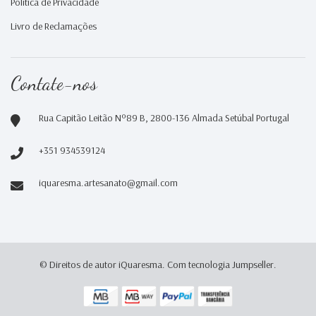
Política de Privacidade
Livro de Reclamações
Contate-nos
Rua Capitão Leitão Nº89 B, 2800-136 Almada Setúbal Portugal
+351 934539124
iquaresma.artesanato@gmail.com
© Direitos de autor iQuaresma.
Com tecnologia Jumpseller
.