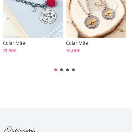
Colar Mãe
Colar Mãe
C
13,50€
14,00€
1
iQuaresma