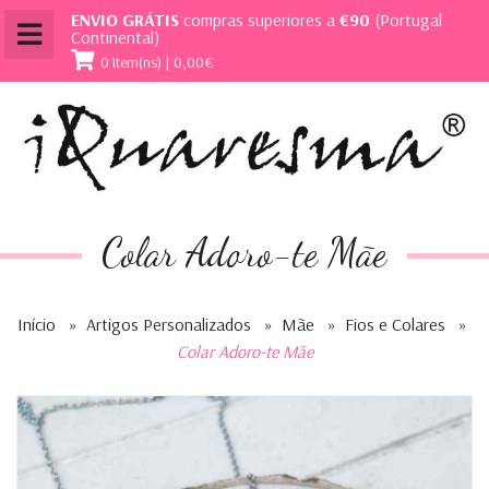
ENVIO GRÁTIS
compras superiores a
€90
(Portugal
Continental)
0 Item(ns) | 0,00€
Colar Adoro-te Mãe
Início
»
Artigos Personalizados
»
Mãe
»
Fios e Colares
»
Colar Adoro-te Mãe