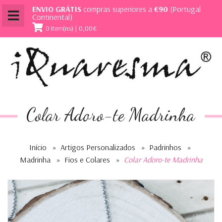
ENVIO GRÁTIS
compras superiores a
€90
(Portugal
Continental)
0 Item(ns) | 0,00€
Colar Adoro-te Madrinha
Início
»
Artigos Personalizados
»
Padrinhos
»
Madrinha
»
Fios e Colares
»
Colar Adoro-te Madrinha