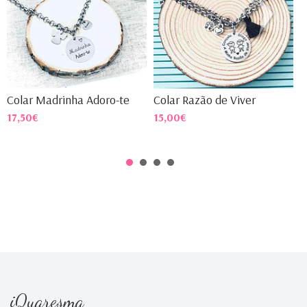
Colar Madrinha Adoro-te
Colar Razão de Viver
C
17,50€
15,00€
1
iQuaresma