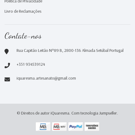
Política de Privacidade
Livro de Reclamações
Contate-nos
Rua Capitão Leitão Nº89 B, 2800-136 Almada Setúbal Portugal
+351 934539124
iquaresma.artesanato@gmail.com
© Direitos de autor iQuaresma.
Com tecnologia Jumpseller
.