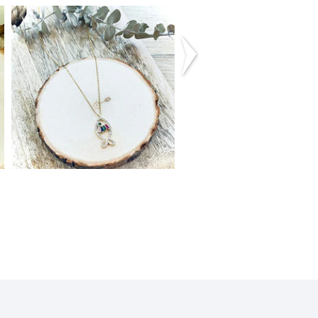
Colar Aço . Peixinho
Colar Aço . Noss
Senhora
14,00€
16,00€