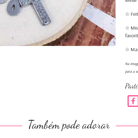
Mede 
☆ Fei
☆ Mis
favori
☆ Mate
Na image
para a s
Part
Também pode adorar