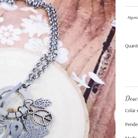
Alguma
Quant
Desc
Colar 
Pende