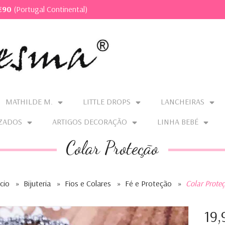
€90
(Portugal Continental)
MATHILDE M.
LITTLE DROPS
LANCHEIRAS
ZADOS
ARTIGOS DECORAÇÃO
LINHA BEBÉ
Colar Proteção
ício
»
Bijuteria
»
Fios e Colares
»
Fé e Proteção
»
Colar Prote
19,