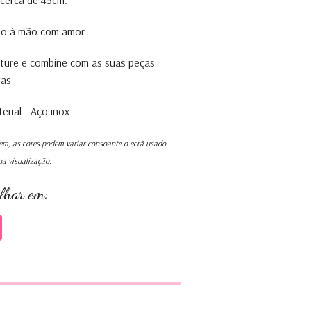
cerca de 45cm.
to à mão com amor
ture e combine com as suas peças
tas
rial - Aço inox
m, as cores podem variar consoante o ecrã usado
ua visualização.
ilhar em: