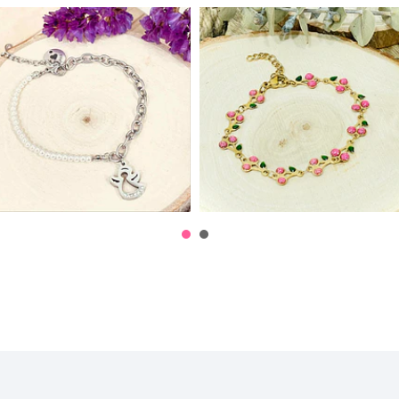
Pulseira Aço .
Pulseira Aço .
Anjinho
Cerejas
10,00€
9,50€