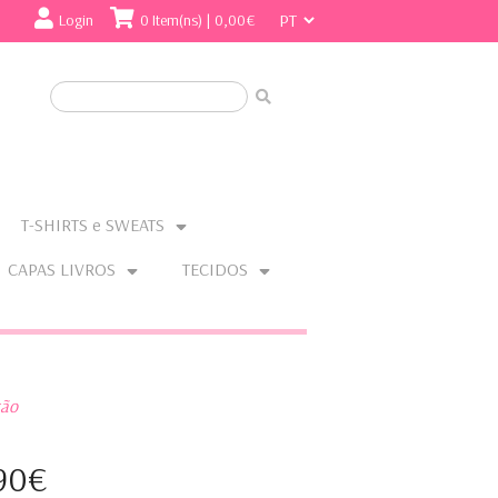
Login
0 Item(ns) | 0,00€
T-SHIRTS e SWEATS
CAPAS LIVROS
TECIDOS
ção
90€