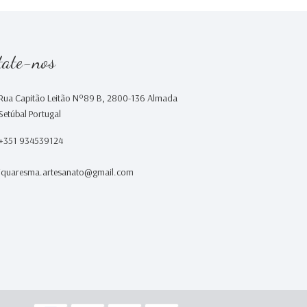
tate-nos
Rua Capitão Leitão Nº89 B, 2800-136 Almada
Setúbal Portugal
+351 934539124
iquaresma.artesanato@gmail.com