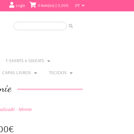
Login
0 Item(ns) | 0,00€
T-SHIRTS e SWEATS
CAPAS LIVROS
TECIDOS
nie
alizado - Minnie
,00€