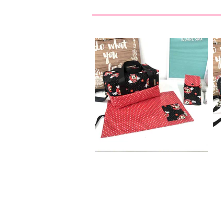
Conjunto Almoço
Personaliza...
74,00€