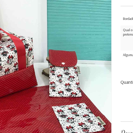
Bordad
Qual o
preten
Alguma
Quant
Desc