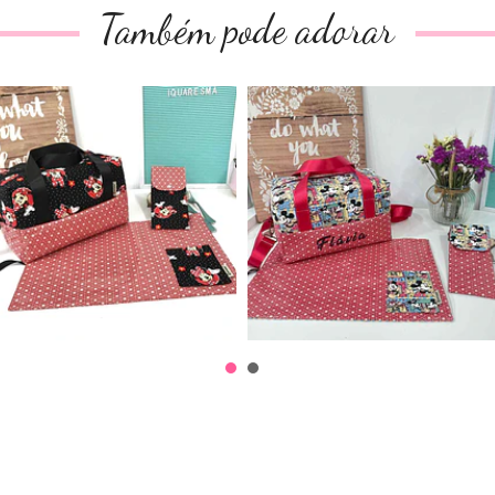
Também pode adorar
Conjunto Almoço
Conjunto Almoço
Personaliza...
Personaliza...
74,00€
74,00€