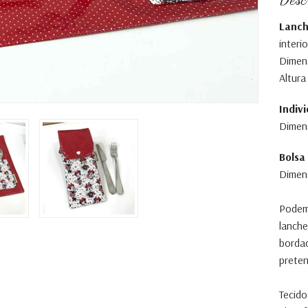
Lanch
interio
Dimens
Altura
Indiv
Dimens
Bolsa
Dimens
Podem
lanche
bordad
preten
Tecido