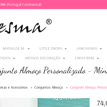
€90
(Portugal Continental)
MATHILDE M.
LITTLE DROPS
LANCHEIRAS
ZADOS
ARTIGOS DECORAÇÃO
LINHA BEBÉ
njunto Almoço Personalizado - Min
iras e Acessórios
»
Conjuntos Almoço
»
Conjunto Almoço Person
74