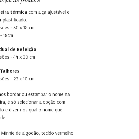
eira térmica
com alça ajustável e
r plastificado.
ões - 30 x 18 cm
 - 18cm
idual de Refeição
ões - 44 x 30 cm
 Talheres
ões - 22 x 10 cm
os bordar ou estampar o nome na
ira, é só selecionar a opção com
o e dizer-nos qual o nome que
de.
 Minnie de algodão, tecido vermelho