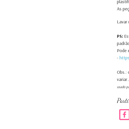
plasti
As pe
Lavar 
PS:
Es
padrã
Pode e
-
http
Obs.: 
variar.
usado pa
Part