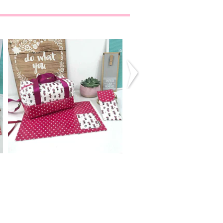
Conjunto Almoço
Conjunto Almo
Personaliza...
Personaliza...
74,00€
74,00€