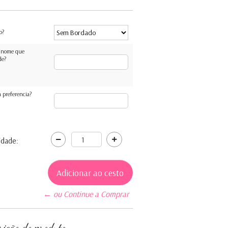
o?
 nome que
de?
 preferencia?
idade:
← ou Continue a Comprar
rição do produto