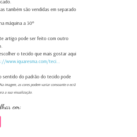
ficado.
ças também são vendidas em separado
na máquina a 30º
te artigo pode ser feito com outro
o.
scolher o tecido que mais gostar aqui
s://www.iquaresma.com/teci...
o sentido do padrão do tecido pode
Na imagem, as cores podem variar consoante o ecrã
ra a sua visualização.
ilhar em: