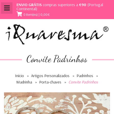
ENVIO GRÁTIS
compras superiores a
€90
(Portugal
Continental)
0 Item(ns) | 0,00€
Convite Padrinhos
Início
»
Artigos Personalizados
»
Padrinhos
»
Madrinha
»
Porta-chaves
»
Convite Padrinhos