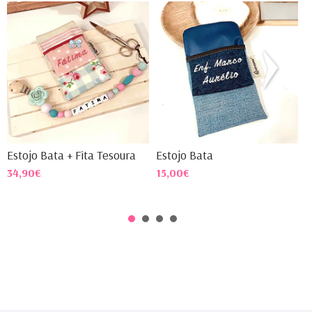
Estojo Bata + Fita Tesoura
Estojo Bata
E
34,90€
15,00€
1