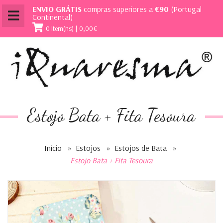
ENVIO GRÁTIS
compras superiores a
€90
(Portugal
Continental)
0 Item(ns) | 0,00€
Estojo Bata + Fita Tesoura
Início
»
Estojos
»
Estojos de Bata
»
Estojo Bata + Fita Tesoura