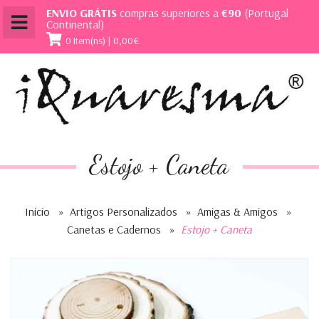
ENVIO GRÁTIS
compras superiores a
€90
(Portugal
Continental)
0 Item(ns) | 0,00€
Estojo + Caneta
Início
»
Artigos Personalizados
»
Amigas & Amigos
»
Canetas e Cadernos
»
Estojo + Caneta