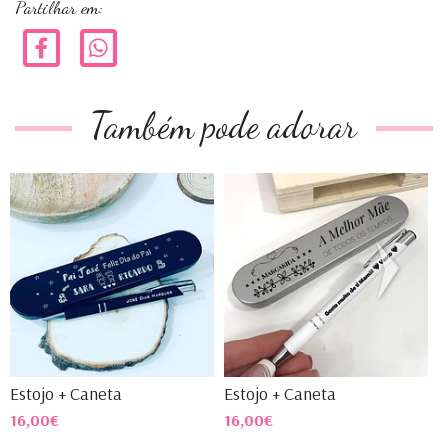
Partilhar em:
Também pode adorar
Estojo + Caneta
Estojo + Caneta
E
16,00€
16,00€
1