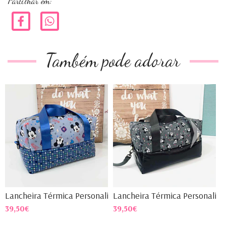
Partilhar em:
Também pode adorar
Lancheira Térmica Personali...
Lancheira Térmica Personali...
L
39,50€
39,50€
3