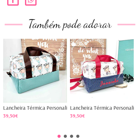
Também pode adorar
Lancheira Térmica Personali...
Lancheira Térmica Personali...
L
39,50€
39,50€
3