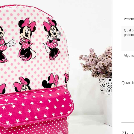
Preten
Qual o
preten
Alguma
Quant
Desc