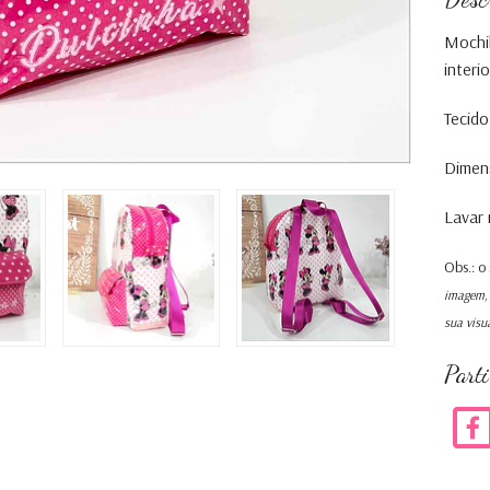
Mochil
interio
Tecido
Dimens
Lavar 
Obs.: o
imagem, 
sua visu
Part