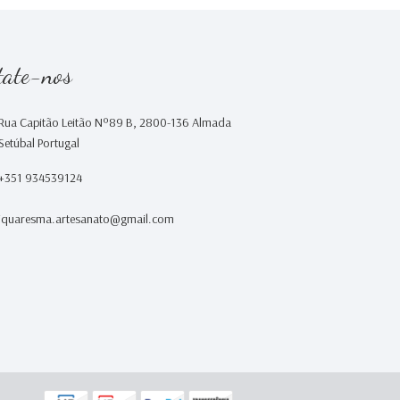
tate-nos
Rua Capitão Leitão Nº89 B, 2800-136 Almada
Setúbal Portugal
+351 934539124
iquaresma.artesanato@gmail.com