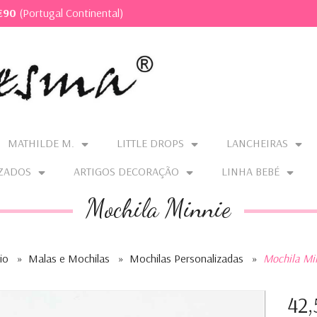
€90
(Portugal Continental)
MATHILDE M.
LITTLE DROPS
LANCHEIRAS
ZADOS
ARTIGOS DECORAÇÃO
LINHA BEBÉ
Mochila Minnie
io
»
Malas e Mochilas
»
Mochilas Personalizadas
»
Mochila Mi
42