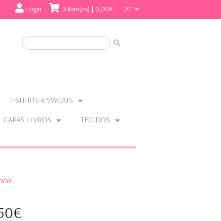
Login
0 Item(ns) | 0,00€
T-SHIRTS e SWEATS
CAPAS LIVROS
TECIDOS
nnie
,50€