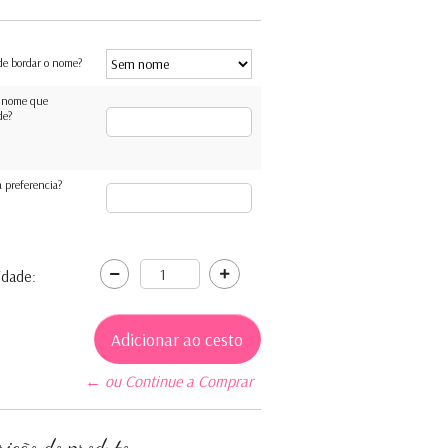
de bordar o nome?
 nome que
de?
 preferencia?
idade:
← ou Continue a Comprar
rição do produto