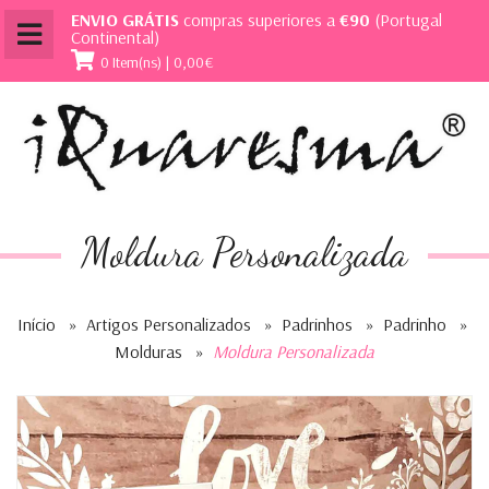
ENVIO GRÁTIS
compras superiores a
€90
(Portugal
Continental)
0 Item(ns) | 0,00€
Moldura Personalizada
Início
»
Artigos Personalizados
»
Padrinhos
»
Padrinho
»
Molduras
»
Moldura Personalizada