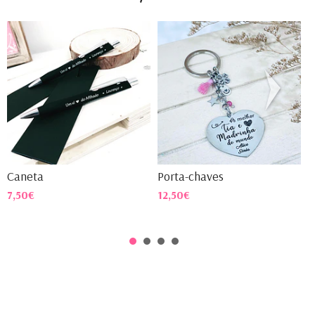
Caneta
Porta-chaves
C
7,50€
12,50€
1