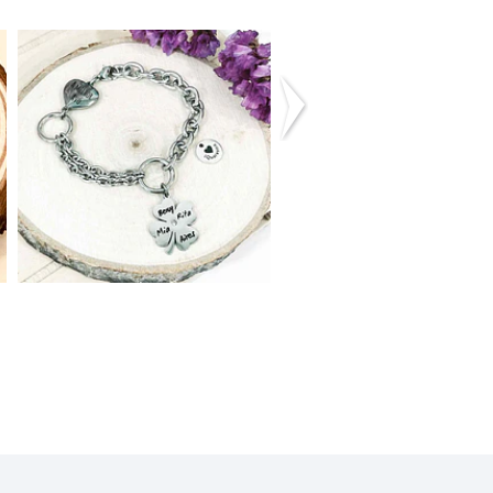
Pulseira Avó
Pulseira Trevo
16,90€
14,00€