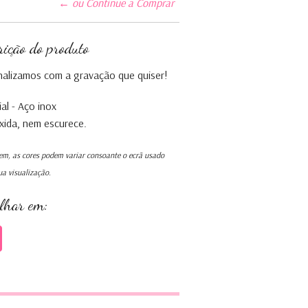
← ou Continue a Comprar
rição do produto
alizamos com a gravação que quiser!
al - Aço inox
ida, nem escurece.
m, as cores podem variar consoante o ecrã usado
ua visualização.
ilhar em: