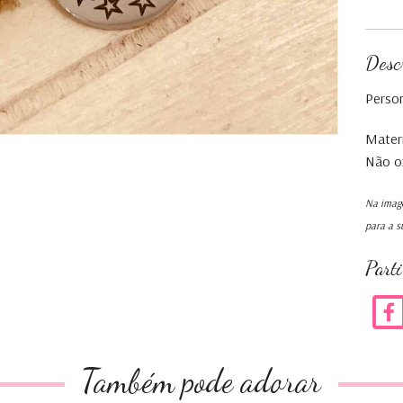
Desc
Person
Materi
Não ox
Na image
para a s
Part
Também pode adorar