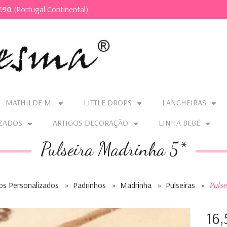
€90
(Portugal Continental)
MATHILDE M.
LITTLE DROPS
LANCHEIRAS
ZADOS
ARTIGOS DECORAÇÃO
LINHA BEBÉ
Pulseira Madrinha 5*
os Personalizados
»
Padrinhos
»
Madrinha
»
Pulseiras
»
Pulse
16