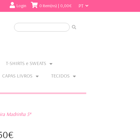
Login
0 Item(ns) | 0,00€
T-SHIRTS e SWEATS
CAPAS LIVROS
TECIDOS
ira Madrinha 5*
,50€