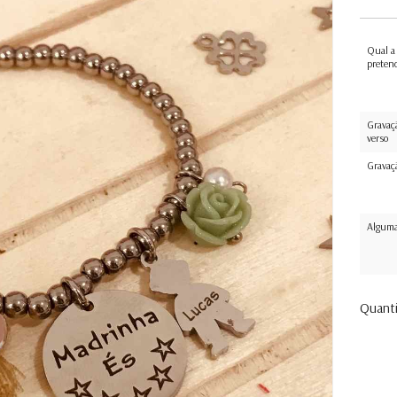
Qual a
preten
Gravaç
verso
Gravaç
Alguma
Quant