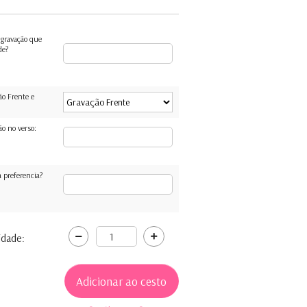
 gravação que
de?
ão Frente e
ão no verso:
 preferencia?
idade: