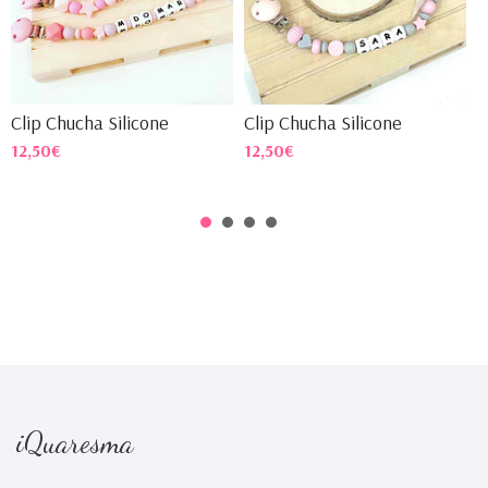
Clip Chucha Silicone
Clip Chucha Silicone
C
12,50€
12,50€
1
iQuaresma