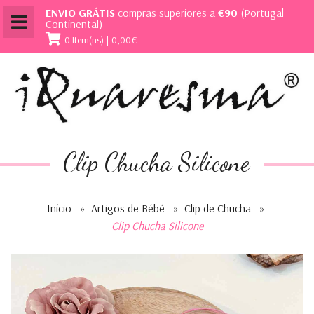
ENVIO GRÁTIS
compras superiores a
€90
(Portugal
Continental)
0 Item(ns) | 0,00€
Clip Chucha Silicone
Início
»
Artigos de Bébé
»
Clip de Chucha
»
Clip Chucha Silicone