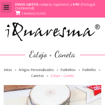
ENVIO GRÁTIS
compras superiores a
€90
(Portugal
Continental)
0 Item(ns) | 0,00€
Estojo + Caneta
Início
»
Artigos Personalizados
»
Padrinhos
»
Padrinho
»
Canetas
»
Estojo + Caneta