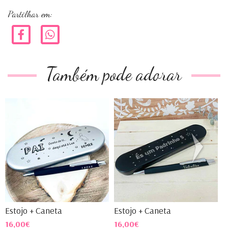
Partilhar em:
Também pode adorar
Estojo + Caneta
Estojo + Caneta
E
16,00€
16,00€
1