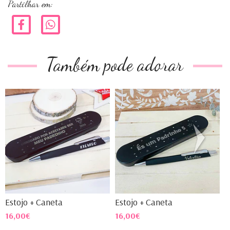
Partilhar em:
Também pode adorar
Estojo + Caneta
Estojo + Caneta
E
16,00€
16,00€
1