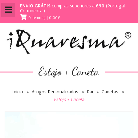
ENVIO GRÁTIS
compras superiores a
€90
(Portugal
Continental)
0 Item(ns) | 0,00€
Estojo + Caneta
Início
»
Artigos Personalizados
»
Pai
»
Canetas
»
Estojo + Caneta