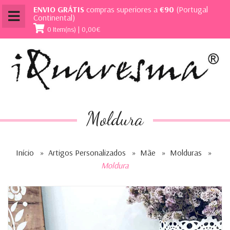
ENVIO GRÁTIS
compras superiores a
€90
(Portugal
Continental)
0 Item(ns) | 0,00€
Moldura
Início
»
Artigos Personalizados
»
Mãe
»
Molduras
»
Moldura