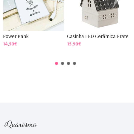
Power Bank
Casinha LED Cerâmica Pratea..
C
14,50€
15,90€
4
iQuaresma